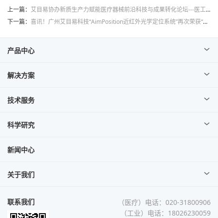
上一篇：
艾目易协办新质生产力赋能医疗器械前沿科技与成果转化论坛---医工融合与创智发展
下一篇：
喜讯！广州艾目易科技“AimPosition近红外光学定位系统”再次荣获“广东省名优高新技术产品”称号
产品中心
解决方案
技术服务
科学研究
新闻中心
关于我们
联系我们
（医疗）电话：020-31800906
（工业）电话：18026230059