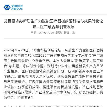
艾目易协办新质生产力赋能医疗器械前沿科技与成果转化论
坛---医工融合与创智发展
日期：2025-09-26
类型：
新闻中心
2025年9月20日，“岭南科技创新论坛・新质生产力赋能医疗器械
前沿科技与成果转化暨2025广东省生物医学工程学术年会”在广州
市白云国际会议中心隆重召开。本次大会坛以“新质筑梦，医工融
合”为主题，呼应时代命题、谋划行业未来。当前新质生产力重塑
产业格局，医疗器械领域迎关键窗口期，各项创新离不开医工深
度耦合。依托粤港澳大湾区优势，论坛聚焦高性能医疗器械科创
与产学研融合，汇聚了国内外医疗器械领域的顶尖专家学者和产
业领袖，分享前沿成果、搭建平台剖析挑战机遇，旨在推动基础
研究对接临床需求、产业转化反哺学术创新，实现“思想碰撞、资
源整合、价值共创”。